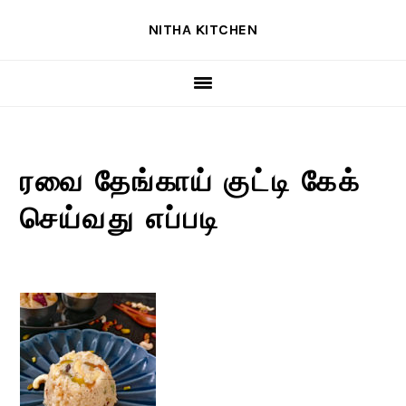
Skip
Skip
Skip
NITHA KITCHEN
to
to
to
primary
main
primary
navigation
content
sidebar
ரவை தேங்காய் குட்டி கேக்
செய்வது எப்படி